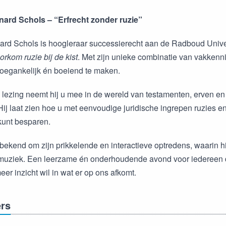
rnard Schols – “Erfrecht zonder ruzie”
rnard Schols is hoogleraar successierecht aan de Radboud Unive
orkom ruzie bij de kist
. Met zijn unieke combinatie van vakkenn
 toegankelijk én boeiend te maken.
 lezing neemt hij u mee in de wereld van testamenten, erven en
 Hij laat zien hoe u met eenvoudige juridische ingrepen ruzies 
 kunt besparen.
bekend om zijn prikkelende en interactieve optredens, waarin hi
muziek. Een leerzame én onderhoudende avond voor iedereen di
er inzicht wil in wat er op ons afkomt.
rs