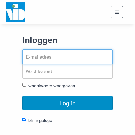
Toggle
navigati
Inloggen
wachtwoord weergeven
Log in
blijf ingelogd