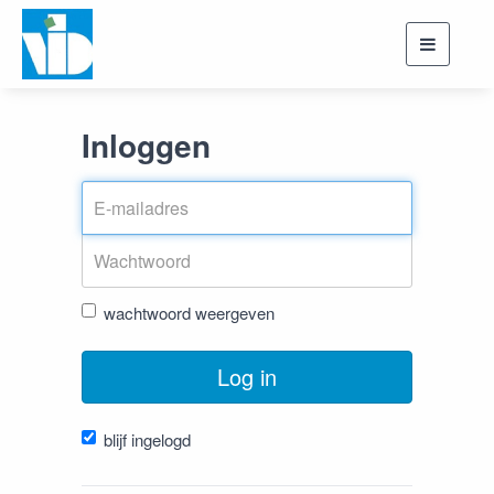
Toggle
navigati
Inloggen
wachtwoord weergeven
Log in
blijf ingelogd