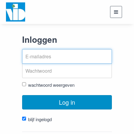
Toggle
navigati
Inloggen
wachtwoord weergeven
Log in
blijf ingelogd