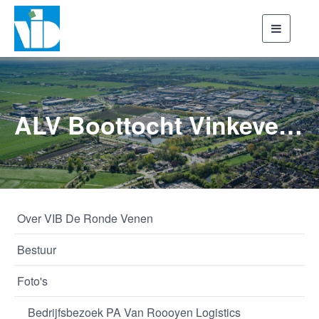
Toggle
navigati
ALV Boottocht Vinkeveen
Over VIB De Ronde Venen
Bestuur
Foto's
Bedrijfsbezoek PA Van Roooyen Logistics