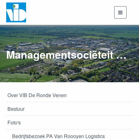
Toggle
navigati
Managementsociëteit met Guido Thys 27 november 2023
Over VIB De Ronde Venen
Bestuur
Foto's
Bedrijfsbezoek PA Van Roooyen Logistics